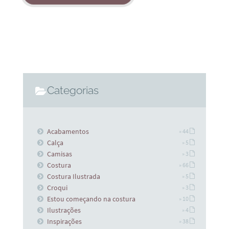
Categorias
Acabamentos
» 44
Calça
» 5
Camisas
» 3
Costura
» 66
Costura Ilustrada
» 5
Croqui
» 3
Estou começando na costura
» 10
Ilustrações
» 4
Inspirações
» 38