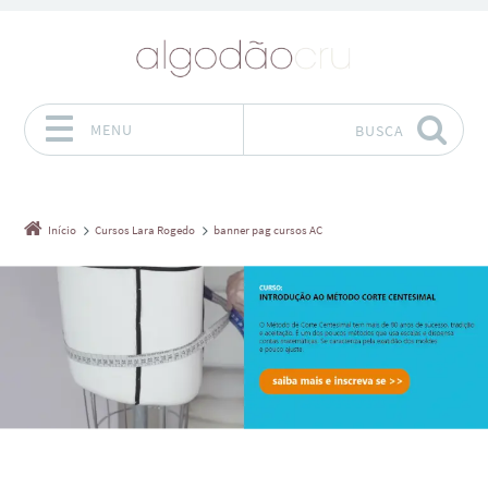
MENU
BUSCA
Pular para o conteúdo
Início
Cursos Lara Rogedo
banner pag cursos AC