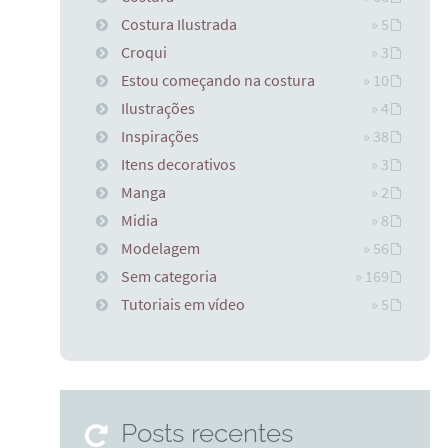
Costura Ilustrada
» 5
Croqui
» 3
Estou começando na costura
» 10
Ilustrações
» 4
Inspirações
» 38
Itens decorativos
» 3
Manga
» 2
Midia
» 8
Modelagem
» 56
Sem categoria
» 169
Tutoriais em vídeo
» 5
Posts recentes