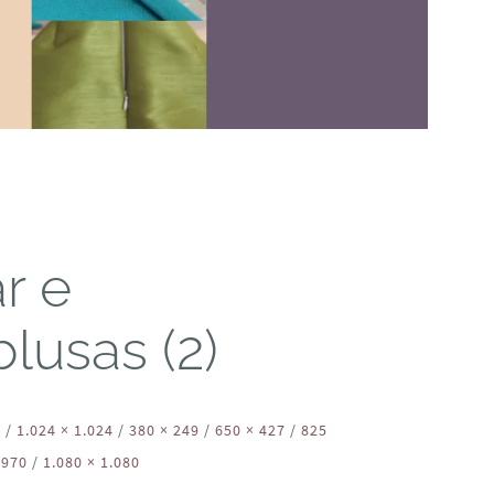
r e
lusas (2)
8
/
1.024 × 1.024
/
380 × 249
/
650 × 427
/
825
 970
/
1.080 × 1.080