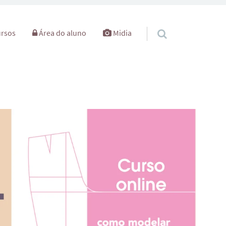
rsos
Área do aluno
Midia