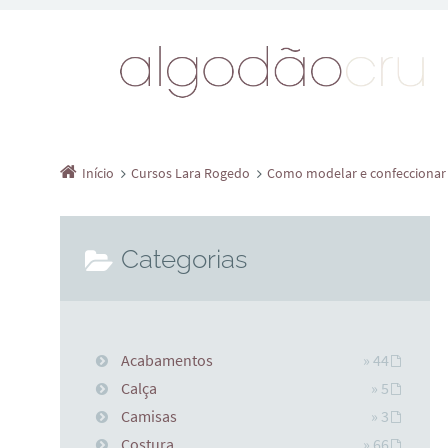
Início
Cursos Lara Rogedo
Como modelar e confeccionar 
Categorias
Acabamentos
» 44
Calça
» 5
Camisas
» 3
Costura
» 66