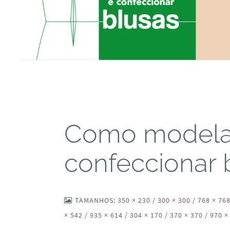
Como modela
confeccionar b
TAMANHOS:
350 × 230
/
300 × 300
/
768 × 76
× 542
/
935 × 614
/
304 × 170
/
370 × 370
/
970 ×