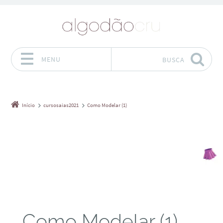
MENU
BUSCA
Pular para o conteúdo
Início
cursosaias2021
Como Modelar (1)
Como Modelar (1)