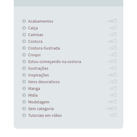
Acabamentos
» 44
Calça
» 5
Camisas
» 3
Costura
» 66
Costura Ilustrada
» 5
Croqui
» 3
Estou começando na costura
» 10
Ilustrações
» 4
Inspirações
» 38
Itens decorativos
» 3
Manga
» 2
Midia
» 8
Modelagem
» 56
Sem categoria
» 169
Tutoriais em vídeo
» 5