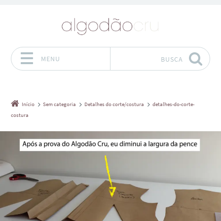
MENU
BUSCA
Pular para o conteúdo
Início
Sem categoria
Detalhes do corte/costura
detalhes-do-corte-
costura