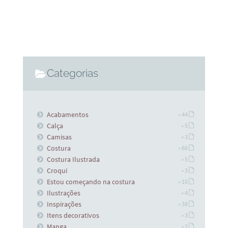
Categorias
Acabamentos
» 44
Calça
» 5
Camisas
» 3
Costura
» 66
Costura Ilustrada
» 5
Croqui
» 3
Estou começando na costura
» 10
Ilustrações
» 4
Inspirações
» 38
Itens decorativos
» 3
Manga
» 2