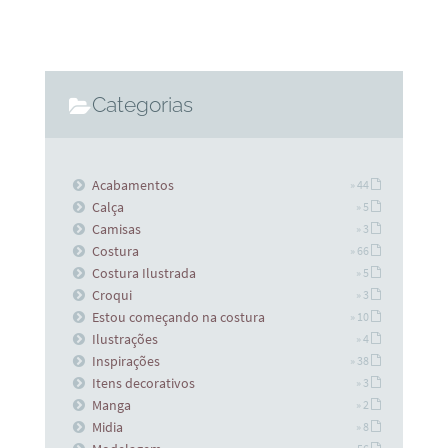
Categorias
Acabamentos
» 44
Calça
» 5
Camisas
» 3
Costura
» 66
Costura Ilustrada
» 5
Croqui
» 3
Estou começando na costura
» 10
Ilustrações
» 4
Inspirações
» 38
Itens decorativos
» 3
Manga
» 2
Midia
» 8