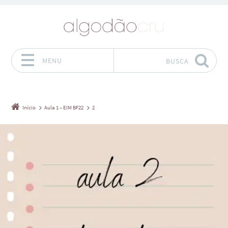
MENU
BUSCA
Pular para o conteúdo
Início
Aula 1 – EIM BF22
2