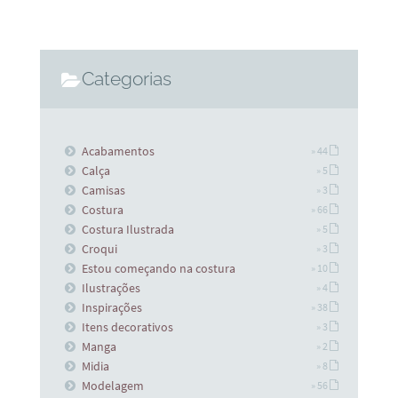
Categorias
Acabamentos
» 44
Calça
» 5
Camisas
» 3
Costura
» 66
Costura Ilustrada
» 5
Croqui
» 3
Estou começando na costura
» 10
Ilustrações
» 4
Inspirações
» 38
Itens decorativos
» 3
Manga
» 2
Midia
» 8
Modelagem
» 56