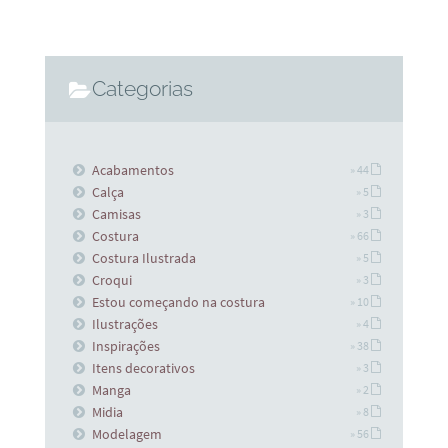
Categorias
Acabamentos
» 44
Calça
» 5
Camisas
» 3
Costura
» 66
Costura Ilustrada
» 5
Croqui
» 3
Estou começando na costura
» 10
Ilustrações
» 4
Inspirações
» 38
Itens decorativos
» 3
Manga
» 2
Midia
» 8
Modelagem
» 56