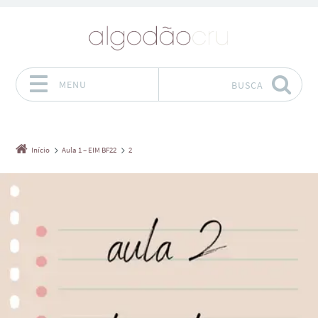
MENU
BUSCA
Pular para o conteúdo
Início
Aula 1 – EIM BF22
2