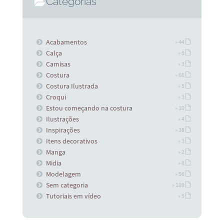
Categorias
Acabamentos
» 44
Calça
» 5
Camisas
» 3
Costura
» 66
Costura Ilustrada
» 5
Croqui
» 3
Estou começando na costura
» 10
Ilustrações
» 4
Inspirações
» 38
Itens decorativos
» 3
Manga
» 2
Midia
» 8
Modelagem
» 56
Sem categoria
» 169
Tutoriais em vídeo
» 5