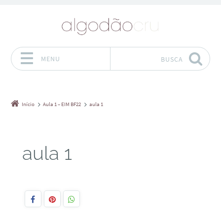
MENU
BUSCA
Pular para o conteúdo
Início
Aula 1 – EIM BF22
aula 1
aula 1