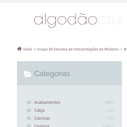
Início
Grupo de Estudos de Interpretações de Modelos
W
Categorias
Acabamentos
» 44
Calça
» 5
Camisas
» 3
Costura
» 66