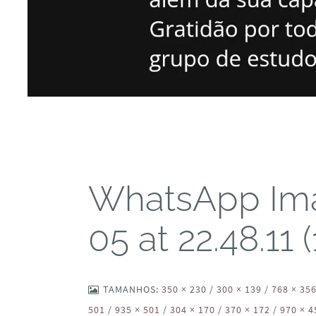
WhatsApp Im
05 at 22.48.11 (
TAMANHOS:
350 × 230
/
300 × 139
/
768 × 35
501
/
935 × 501
/
304 × 170
/
370 × 172
/
970 × 4