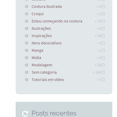
Costura Ilustrada
» 5
Croqui
» 3
Estou começando na costura
» 10
Ilustrações
» 4
Inspirações
» 38
Itens decorativos
» 3
Manga
» 2
Midia
» 8
Modelagem
» 56
Sem categoria
» 169
Tutoriais em vídeo
» 5
Posts recentes