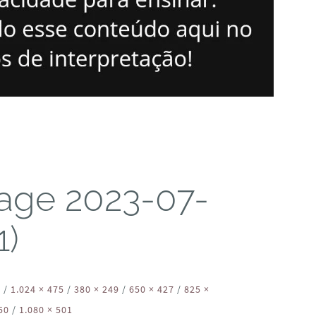
age 2023-07-
1)
6
/
1.024 × 475
/
380 × 249
/
650 × 427
/
825 ×
50
/
1.080 × 501