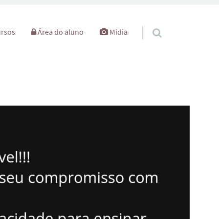
rsos
Área do aluno
Midia