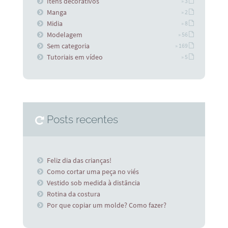
Itens decorativos
» 3
Manga
» 2
Midia
» 8
Modelagem
» 56
Sem categoria
» 169
Tutoriais em vídeo
» 5
Posts recentes
Feliz dia das crianças!
Como cortar uma peça no viés
Vestido sob medida à distância
Rotina da costura
Por que copiar um molde? Como fazer?