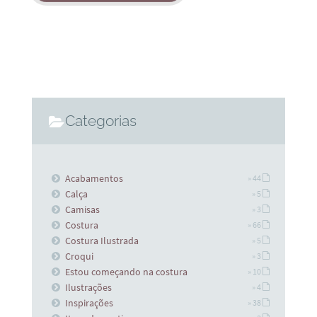
Categorias
Acabamentos
» 44
Calça
» 5
Camisas
» 3
Costura
» 66
Costura Ilustrada
» 5
Croqui
» 3
Estou começando na costura
» 10
Ilustrações
» 4
Inspirações
» 38