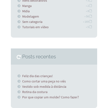
Itens decorativos
» 3
Manga
» 2
Midia
» 8
Modelagem
» 56
Sem categoria
» 169
Tutoriais em vídeo
» 5
Posts recentes
Feliz dia das crianças!
Como cortar uma peça no viés
Vestido sob medida à distância
Rotina da costura
Por que copiar um molde? Como fazer?