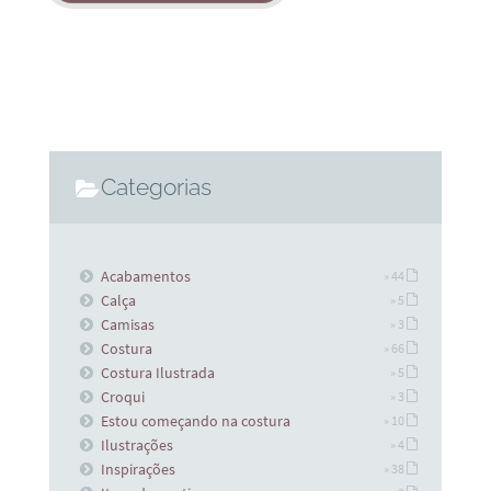
Categorias
Acabamentos
» 44
Calça
» 5
Camisas
» 3
Costura
» 66
Costura Ilustrada
» 5
Croqui
» 3
Estou começando na costura
» 10
Ilustrações
» 4
Inspirações
» 38