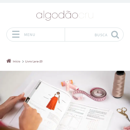
MENU
BUSCA
Pular para o conteúdo
Início
Livro Lara-20