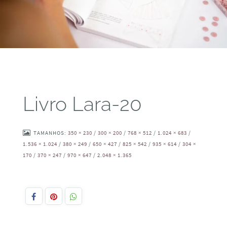
Livro Lara-20
TAMANHOS:
350 × 230
/
300 × 200
/
768 × 512
/
1.024 × 683
/
1.536 × 1.024
/
380 × 249
/
650 × 427
/
825 × 542
/
935 × 614
/
304 ×
170
/
370 × 247
/
970 × 647
/
2.048 × 1.365