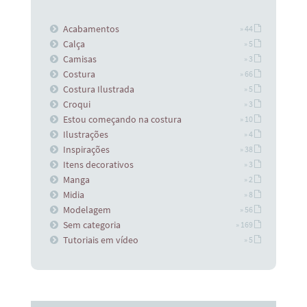
Acabamentos
» 44
Calça
» 5
Camisas
» 3
Costura
» 66
Costura Ilustrada
» 5
Croqui
» 3
Estou começando na costura
» 10
Ilustrações
» 4
Inspirações
» 38
Itens decorativos
» 3
Manga
» 2
Midia
» 8
Modelagem
» 56
Sem categoria
» 169
Tutoriais em vídeo
» 5