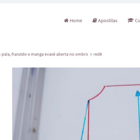
Pular para o conteúdo
Home
Apostilas
Cu
 pala, franzido e manga evasê aberta no ombro
red8