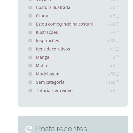
Costura Ilustrada
» 5
Croqui
» 3
Estou começando na costura
» 10
Ilustrações
» 4
Inspirações
» 38
Itens decorativos
» 3
Manga
» 2
Midia
» 8
Modelagem
» 56
Sem categoria
» 169
Tutoriais em vídeo
» 5
Posts recentes