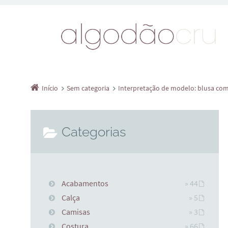
Início
Sem categoria
Interpretação de modelo: blusa com
Categorias
Acabamentos
» 44
Calça
» 5
Camisas
» 3
Costura
» 66