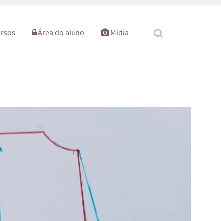
rsos
Área do aluno
Midia