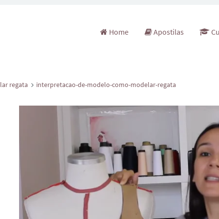
Pular para o conteúdo
Home
Apostilas
Cu
ar regata
interpretacao-de-modelo-como-modelar-regata