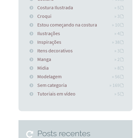
Costura Ilustrada
» 5
Croqui
» 3
Estou começando na costura
» 10
Ilustrações
» 4
Inspirações
» 38
Itens decorativos
» 3
Manga
» 2
Midia
» 8
Modelagem
» 56
Sem categoria
» 169
Tutoriais em vídeo
» 5
Posts recentes