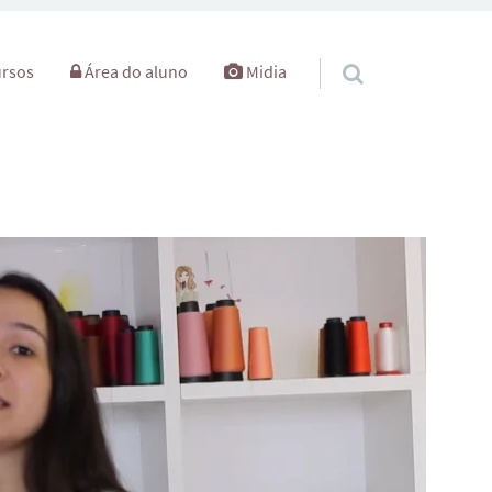
rsos
Área do aluno
Midia