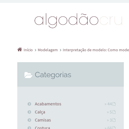
Início
Modelagem
Interpretação de modelo: Como model
Categorias
Acabamentos
» 44
Calça
» 5
Camisas
» 3
Costura
» 66