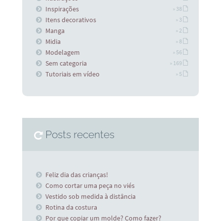
Inspirações
» 38
Itens decorativos
» 3
Manga
» 2
Midia
» 8
Modelagem
» 56
Sem categoria
» 169
Tutoriais em vídeo
» 5
Posts recentes
Feliz dia das crianças!
Como cortar uma peça no viés
Vestido sob medida à distância
Rotina da costura
Por que copiar um molde? Como fazer?