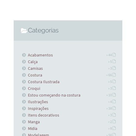
Categorias
Acabamentos
» 44
Calça
» 5
Camisas
» 3
Costura
» 66
Costura Ilustrada
» 5
Croqui
» 3
Estou começando na costura
» 10
Ilustrações
» 4
Inspirações
» 38
Itens decorativos
» 3
Manga
» 2
Midia
» 8
Modelagem
» 56