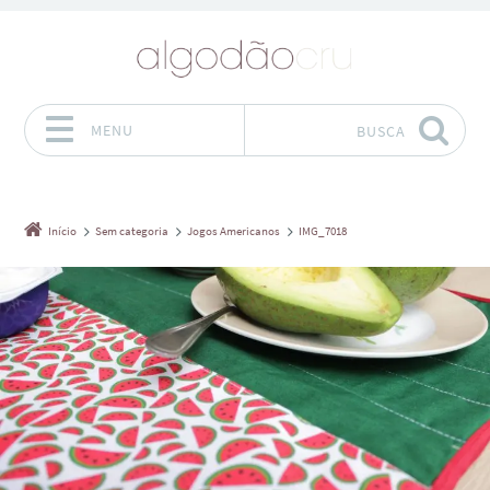
MENU
BUSCA
Pular para o conteúdo
Início
Sem categoria
Jogos Americanos
IMG_7018