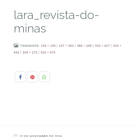
lara_revista-do-
minas
TAMANHOS:
150 × 150
/
237 × 300
/
380 × 249
/
533 × 427
/
533 ×
542
/
304 × 170
/
533 × 675
22 DE NOVEMBRO DE 2016