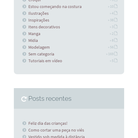
Estou começando na costura
» 10
Ilustrações
» 4
Inspirações
» 38
Itens decorativos
» 3
Manga
» 2
Midia
» 8
Modelagem
» 56
Sem categoria
» 169
Tutoriais em vídeo
» 5
Posts recentes
Feliz dia das crianças!
Como cortar uma peça no viés
Vestido sob medida à distância