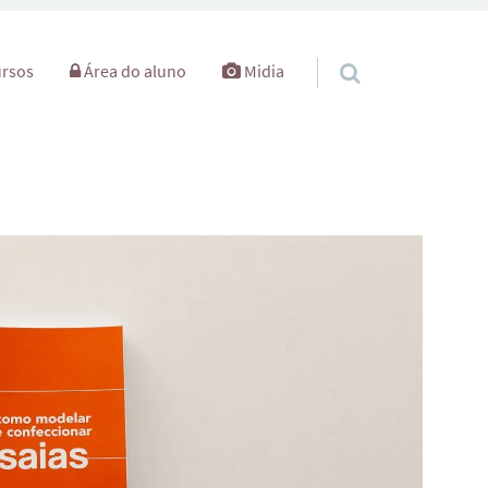
rsos
Área do aluno
Midia