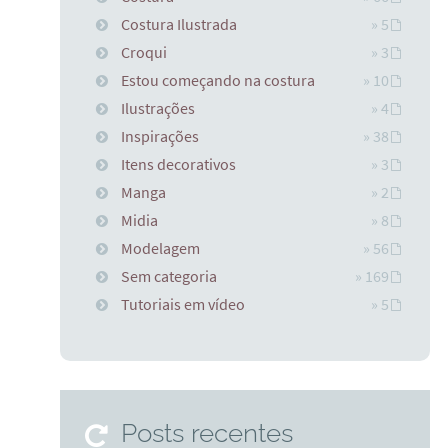
Costura Ilustrada
» 5
Croqui
» 3
Estou começando na costura
» 10
Ilustrações
» 4
Inspirações
» 38
Itens decorativos
» 3
Manga
» 2
Midia
» 8
Modelagem
» 56
Sem categoria
» 169
Tutoriais em vídeo
» 5
Posts recentes