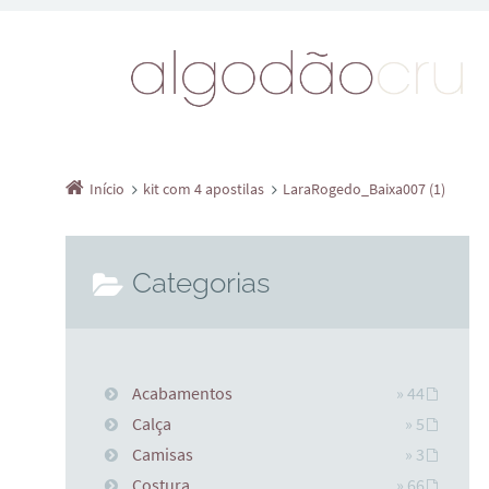
Início
kit com 4 apostilas
LaraRogedo_Baixa007 (1)
Categorias
Acabamentos
» 44
Calça
» 5
Camisas
» 3
Costura
» 66