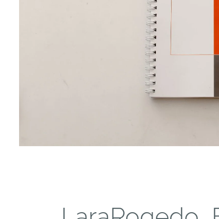
LaraRogedo_B