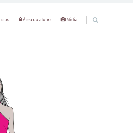
rsos
Área do aluno
Midia