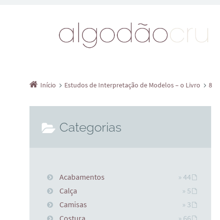
Início
Estudos de Interpretação de Modelos – o Livro
8
Categorias
Acabamentos
» 44
Calça
» 5
Camisas
» 3
Costura
» 66