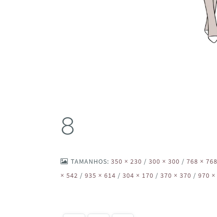
8
TAMANHOS:
350 × 230
/
300 × 300
/
768 × 76
× 542
/
935 × 614
/
304 × 170
/
370 × 370
/
970 ×