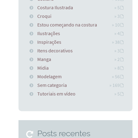
Costura Ilustrada
» 5
Croqui
» 3
Estou começando na costura
» 10
Ilustrações
» 4
Inspirações
» 38
Itens decorativos
» 3
Manga
» 2
Midia
» 8
Modelagem
» 56
Sem categoria
» 169
Tutoriais em vídeo
» 5
Posts recentes