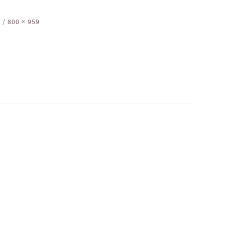
1
/
800 × 959