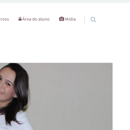
rsos
Área do aluno
Midia