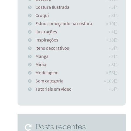
Costura Ilustrada
» 5
Croqui
» 3
Estou começando na costura
» 10
Ilustrações
» 4
Inspirações
» 38
Itens decorativos
» 3
Manga
» 2
Midia
» 8
Modelagem
» 56
Sem categoria
» 169
Tutoriais em vídeo
» 5
Posts recentes