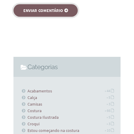
Categorias
Acabamentos
» 44
Calça
» 5
Camisas
» 3
Costura
» 66
Costura Ilustrada
» 5
Croqui
» 3
Estou começando na costura
» 10