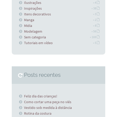
Ilustrações
» 4
Inspirações
» 38
Itens decorativos
» 3
Manga
» 2
Midia
» 8
Modelagem
» 56
Sem categoria
» 169
Tutoriais em vídeo
» 5
Posts recentes
Feliz dia das crianças!
Como cortar uma peça no viés
Vestido sob medida à distância
Rotina da costura