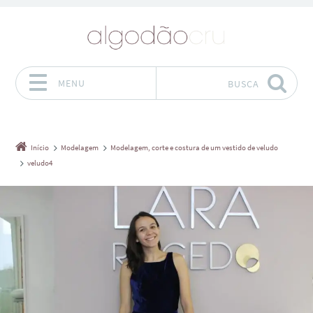
MENU
BUSCA
Pular para o conteúdo
Início
Modelagem
Modelagem, corte e costura de um vestido de veludo
veludo4