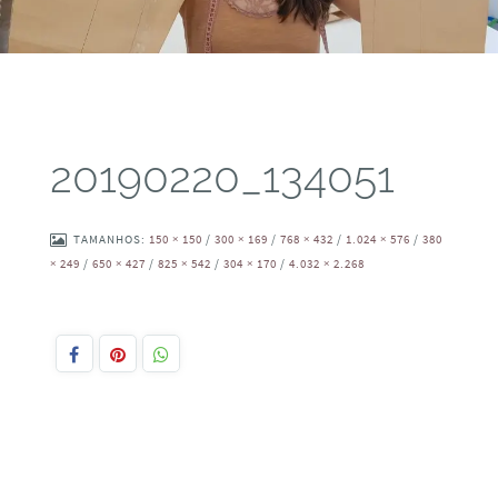
20190220_134051
TAMANHOS:
150 × 150
/
300 × 169
/
768 × 432
/
1.024 × 576
/
380
× 249
/
650 × 427
/
825 × 542
/
304 × 170
/
4.032 × 2.268