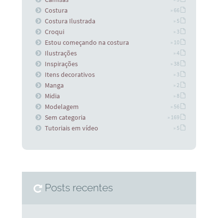
Costura
» 66
Costura Ilustrada
» 5
Croqui
» 3
Estou começando na costura
» 10
Ilustrações
» 4
Inspirações
» 38
Itens decorativos
» 3
Manga
» 2
Midia
» 8
Modelagem
» 56
Sem categoria
» 169
Tutoriais em vídeo
» 5
Posts recentes