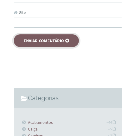
Site
Categorias
Acabamentos
» 44
Calça
» 5
Camisas
» 3