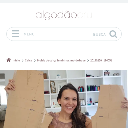
MENU
BUSCA
Pular para o conteúdo
Início
Calça
Molde de calça feminina: molde base
20190220_134051