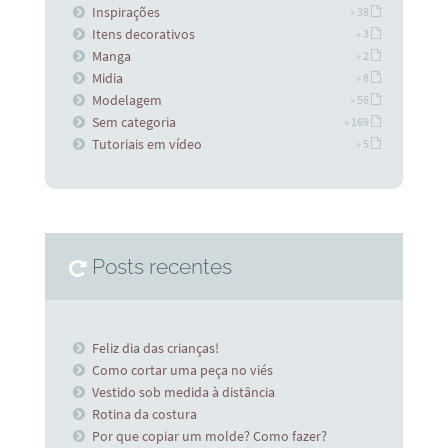
Inspirações
» 38
Itens decorativos
» 3
Manga
» 2
Midia
» 8
Modelagem
» 56
Sem categoria
» 169
Tutoriais em vídeo
» 5
Posts recentes
Feliz dia das crianças!
Como cortar uma peça no viés
Vestido sob medida à distância
Rotina da costura
Por que copiar um molde? Como fazer?