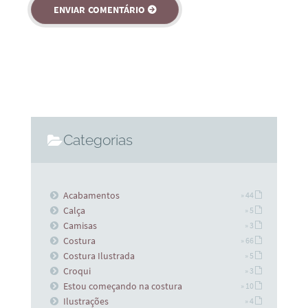
Categorias
Acabamentos
» 44
Calça
» 5
Camisas
» 3
Costura
» 66
Costura Ilustrada
» 5
Croqui
» 3
Estou começando na costura
» 10
Ilustrações
» 4