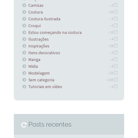
Camisas
» 3
Costura
» 66
Costura Ilustrada
» 5
Croqui
» 3
Estou começando na costura
» 10
Ilustrações
» 4
Inspirações
» 38
Itens decorativos
» 3
Manga
» 2
Midia
» 8
Modelagem
» 56
Sem categoria
» 169
Tutoriais em vídeo
» 5
Posts recentes