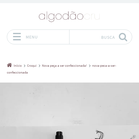
MENU
BUSCA
Pular para o conteúdo
Início
Croqui
Nova peça a ser confeccionada!
nova-peca-a-ser-
confeccionada