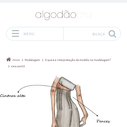
MENU
BUSCA
Pular para o conteúdo
Início
Modelagem
O que é a interpretação de modelo na modelagem?
saia post3