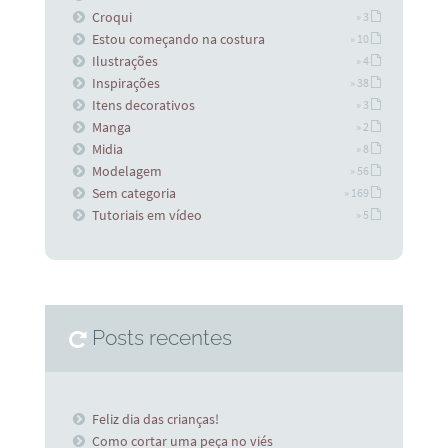
Croqui
» 3
Estou começando na costura
» 10
Ilustrações
» 4
Inspirações
» 38
Itens decorativos
» 3
Manga
» 2
Midia
» 8
Modelagem
» 56
Sem categoria
» 169
Tutoriais em vídeo
» 5
Posts recentes
Feliz dia das crianças!
Como cortar uma peça no viés