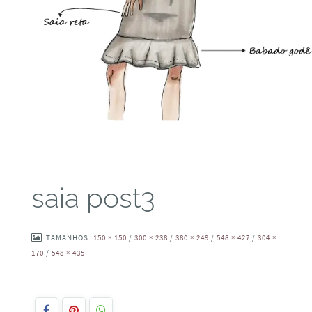
saia post3
TAMANHOS:
150 × 150
/
300 × 238
/
380 × 249
/
548 × 427
/
304 ×
170
/
548 × 435