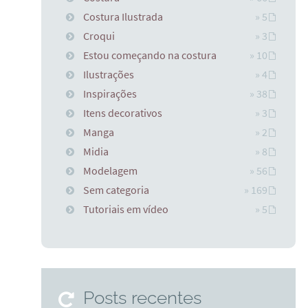
Costura Ilustrada
» 5
Croqui
» 3
Estou começando na costura
» 10
Ilustrações
» 4
Inspirações
» 38
Itens decorativos
» 3
Manga
» 2
Midia
» 8
Modelagem
» 56
Sem categoria
» 169
Tutoriais em vídeo
» 5
Posts recentes