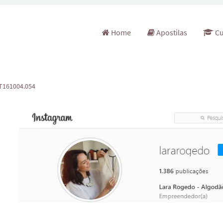
Pular para o conteúdo
Home
Apostilas
Cu
2T161004.054