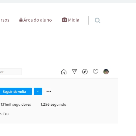
rsos
Área do aluno
Midia