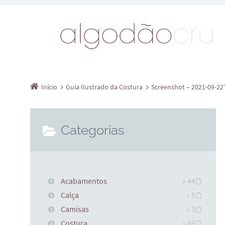
Início
Guia Ilustrado da Costura
Screenshot – 2021-09-2
Categorias
Acabamentos
» 44
Calça
» 5
Camisas
» 3
Costura
» 66