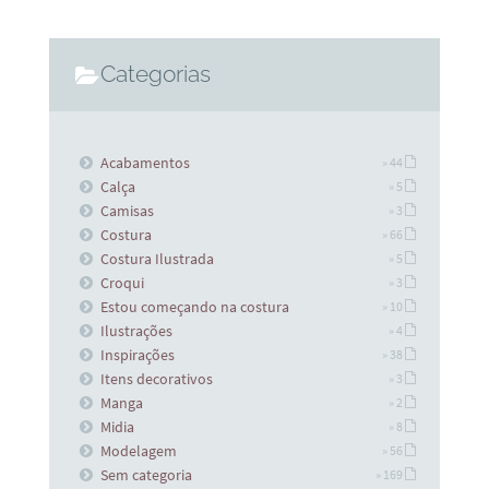
Categorias
Acabamentos
» 44
Calça
» 5
Camisas
» 3
Costura
» 66
Costura Ilustrada
» 5
Croqui
» 3
Estou começando na costura
» 10
Ilustrações
» 4
Inspirações
» 38
Itens decorativos
» 3
Manga
» 2
Midia
» 8
Modelagem
» 56
Sem categoria
» 169