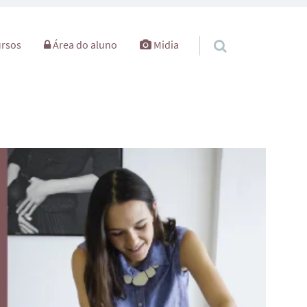
rsos
Área do aluno
Midia