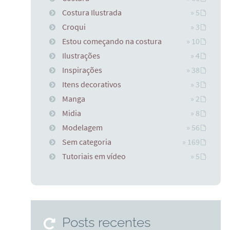
Costura Ilustrada
» 5
Croqui
» 3
Estou começando na costura
» 10
Ilustrações
» 4
Inspirações
» 38
Itens decorativos
» 3
Manga
» 2
Midia
» 8
Modelagem
» 56
Sem categoria
» 169
Tutoriais em vídeo
» 5
Posts recentes