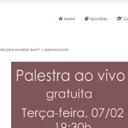
Pular para o conteúdo
Home
Apostilas
Cu
gredo para modelar bem?
palestra icone