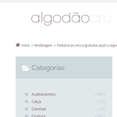
Início
Modelagem
Palestra ao vivo e gratuita: qual o se
Categorias
Acabamentos
» 44
Calça
» 5
Camisas
» 3
Costura
» 66