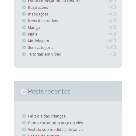
Estou começando na costura
» 10
Ilustrações
» 4
Inspirações
» 38
Itens decorativos
» 3
Manga
» 2
Midia
» 8
Modelagem
» 56
Sem categoria
» 169
Tutoriais em vídeo
» 5
Posts recentes
Feliz dia das crianças!
Como cortar uma peça no viés
Vestido sob medida à distância
Rotina da costura