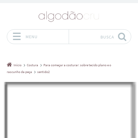
MENU
BUSCA
Pular para o conteúdo
Início
Costura
Para começar a costurar: sobre tecido plano e o
rascunho da peça
sentido2