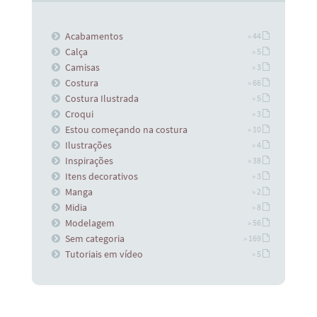
Acabamentos
» 44
Calça
» 5
Camisas
» 3
Costura
» 66
Costura Ilustrada
» 5
Croqui
» 3
Estou começando na costura
» 10
Ilustrações
» 4
Inspirações
» 38
Itens decorativos
» 3
Manga
» 2
Midia
» 8
Modelagem
» 56
Sem categoria
» 169
Tutoriais em vídeo
» 5