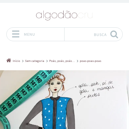
MENU
BUSCA
Pular para o conteúdo
Início
Sem categoria
Poás, poás, poás…
poas-poas-poas