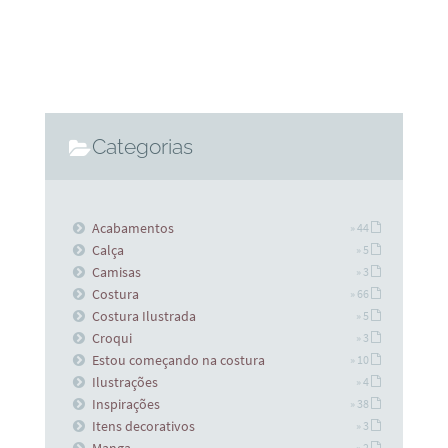
Categorias
Acabamentos
» 44
Calça
» 5
Camisas
» 3
Costura
» 66
Costura Ilustrada
» 5
Croqui
» 3
Estou começando na costura
» 10
Ilustrações
» 4
Inspirações
» 38
Itens decorativos
» 3
Manga
» 2