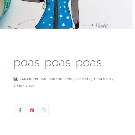
poas-poas-poas
TAMANHOS:
150 × 150
/
300 × 200
/
768 × 512
/
1.024 × 683
/
3.456 × 2.304