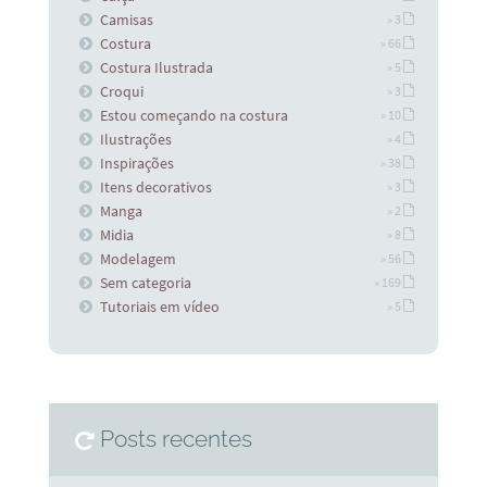
Camisas
» 3
Costura
» 66
Costura Ilustrada
» 5
Croqui
» 3
Estou começando na costura
» 10
Ilustrações
» 4
Inspirações
» 38
Itens decorativos
» 3
Manga
» 2
Midia
» 8
Modelagem
» 56
Sem categoria
» 169
Tutoriais em vídeo
» 5
Posts recentes