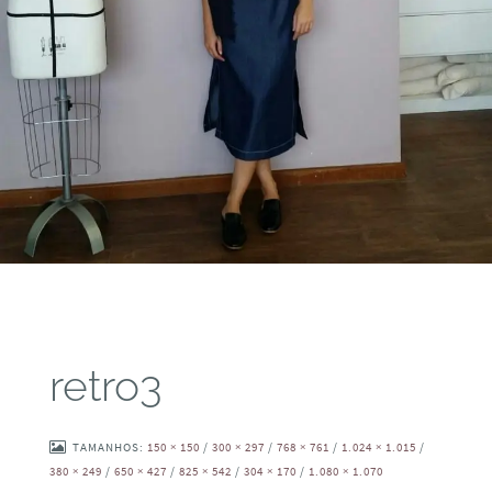
retro3
TAMANHOS:
150 × 150
/
300 × 297
/
768 × 761
/
1.024 × 1.015
/
380 × 249
/
650 × 427
/
825 × 542
/
304 × 170
/
1.080 × 1.070