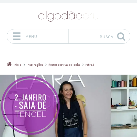
MENU
BUSCA
Pular para o conteúdo
Início
Inspirações
Retrospectiva de looks
retro3