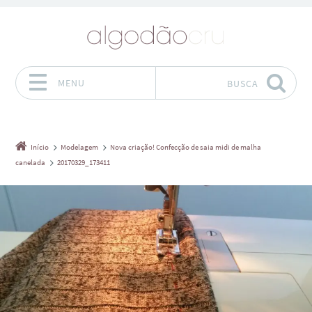
MENU
BUSCA
Pular para o conteúdo
Início
Modelagem
Nova criação! Confecção de saia midi de malha
canelada
20170329_173411