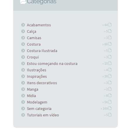
Categorias
Acabamentos
» 44
Calça
» 5
Camisas
» 3
Costura
» 66
Costura Ilustrada
» 5
Croqui
» 3
Estou começando na costura
» 10
Ilustrações
» 4
Inspirações
» 38
Itens decorativos
» 3
Manga
» 2
Midia
» 8
Modelagem
» 56
Sem categoria
» 169
Tutoriais em vídeo
» 5