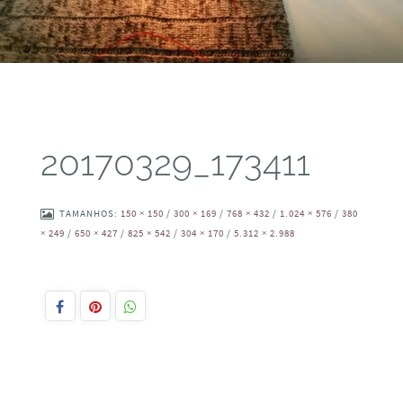
20170329_173411
TAMANHOS:
150 × 150
/
300 × 169
/
768 × 432
/
1.024 × 576
/
380
× 249
/
650 × 427
/
825 × 542
/
304 × 170
/
5.312 × 2.988