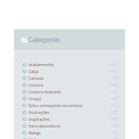
Categorias
Acabamentos
» 44
Calça
» 5
Camisas
» 3
Costura
» 66
Costura Ilustrada
» 5
Croqui
» 3
Estou começando na costura
» 10
Ilustrações
» 4
Inspirações
» 38
Itens decorativos
» 3
Manga
» 2