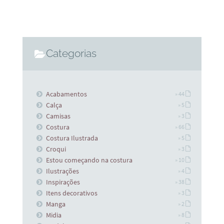
Categorias
Acabamentos
» 44
Calça
» 5
Camisas
» 3
Costura
» 66
Costura Ilustrada
» 5
Croqui
» 3
Estou começando na costura
» 10
Ilustrações
» 4
Inspirações
» 38
Itens decorativos
» 3
Manga
» 2
Midia
» 8