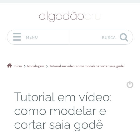
MENU
BUSCA
Pular para o conteúdo
Início
Modelagem
Tutorial em vídeo: como modelar e cortar saia godê
Tutorial em vídeo:
como modelar e
cortar saia godê