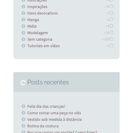
Ilustrações
Inspirações
» 38
Itens decorativos
» 3
Manga
» 2
Midia
» 8
Modelagem
» 56
Sem categoria
» 169
Tutoriais em vídeo
» 5
Posts recentes
Feliz dia das crianças!
Como cortar uma peça no viés
Vestido sob medida à distância
Rotina da costura
Por que copiar um molde? Como fazer?