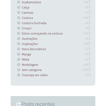
Acabamentos
» 44
Calça
» 5
Camisas
» 3
Costura
» 66
Costura Ilustrada
» 5
Croqui
» 3
Estou começando na costura
» 10
Ilustrações
» 4
Inspirações
» 38
Itens decorativos
» 3
Manga
» 2
Midia
» 8
Modelagem
» 56
Sem categoria
» 169
Tutoriais em vídeo
» 5
Posts recentes