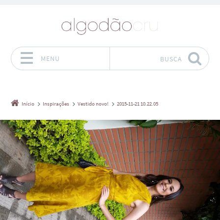
MENU
BUSCA
Pular para o conteúdo
Início
Inspirações
Vestido novo!
2015-11-21 10.22.05