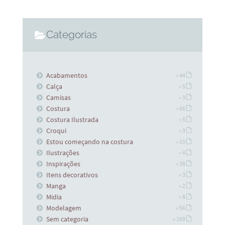
Categorias
Acabamentos
» 44
Calça
» 5
Camisas
» 3
Costura
» 66
Costura Ilustrada
» 5
Croqui
» 3
Estou começando na costura
» 10
Ilustrações
» 4
Inspirações
» 38
Itens decorativos
» 3
Manga
» 2
Midia
» 8
Modelagem
» 56
Sem categoria
» 169