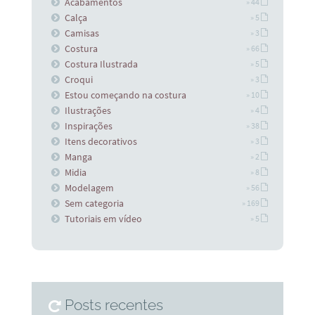
Acabamentos
» 44
Calça
» 5
Camisas
» 3
Costura
» 66
Costura Ilustrada
» 5
Croqui
» 3
Estou começando na costura
» 10
Ilustrações
» 4
Inspirações
» 38
Itens decorativos
» 3
Manga
» 2
Midia
» 8
Modelagem
» 56
Sem categoria
» 169
Tutoriais em vídeo
» 5
Posts recentes