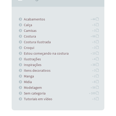
Acabamentos
» 44
Calça
» 5
Camisas
» 3
Costura
» 66
Costura Ilustrada
» 5
Croqui
» 3
Estou começando na costura
» 10
Ilustrações
» 4
Inspirações
» 38
Itens decorativos
» 3
Manga
» 2
Midia
» 8
Modelagem
» 56
Sem categoria
» 169
Tutoriais em vídeo
» 5