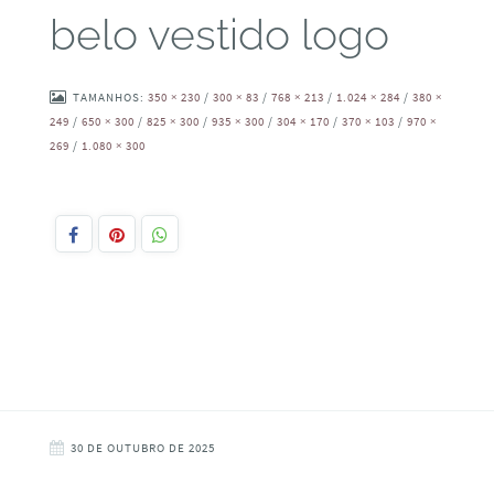
belo vestido logo
TAMANHOS:
350 × 230
/
300 × 83
/
768 × 213
/
1.024 × 284
/
380 ×
249
/
650 × 300
/
825 × 300
/
935 × 300
/
304 × 170
/
370 × 103
/
970 ×
269
/
1.080 × 300
30 DE OUTUBRO DE 2025