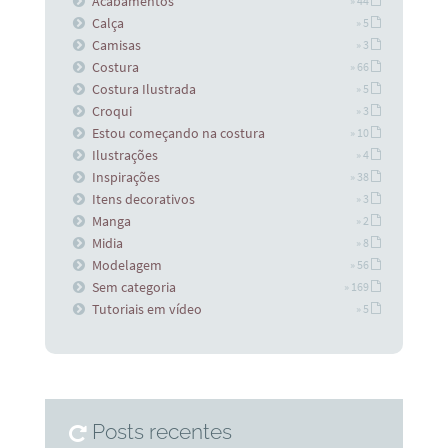
Acabamentos
» 44
Calça
» 5
Camisas
» 3
Costura
» 66
Costura Ilustrada
» 5
Croqui
» 3
Estou começando na costura
» 10
Ilustrações
» 4
Inspirações
» 38
Itens decorativos
» 3
Manga
» 2
Midia
» 8
Modelagem
» 56
Sem categoria
» 169
Tutoriais em vídeo
» 5
Posts recentes