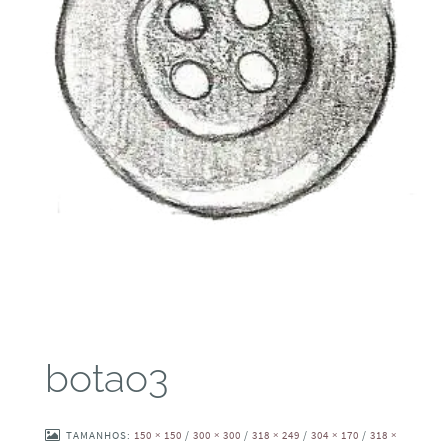
botao3
TAMANHOS:
150 × 150
/
300 × 300
/
318 × 249
/
304 × 170
/
318 ×