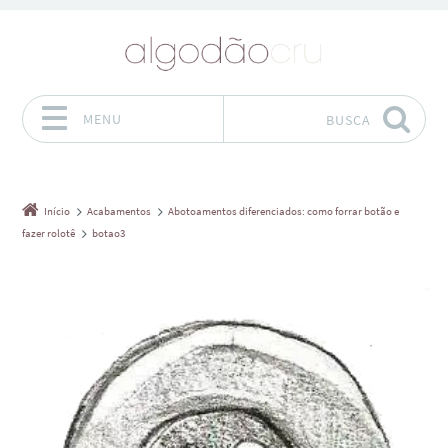
MENU
BUSCA
Pular para o conteúdo
Início
Acabamentos
Abotoamentos diferenciados: como forrar botão e
fazer rolotê
botao3