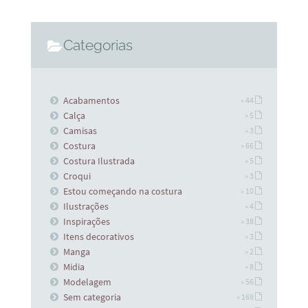
Categorias
Acabamentos
» 44
Calça
» 5
Camisas
» 3
Costura
» 66
Costura Ilustrada
» 5
Croqui
» 3
Estou começando na costura
» 10
Ilustrações
» 4
Inspirações
» 38
Itens decorativos
» 3
Manga
» 2
Midia
» 8
Modelagem
» 56
Sem categoria
» 169