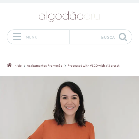
MENU
BUSCA
Pular para o conteúdo
Início
Acabamentos Promoção
Processed with VSCO with al3 preset