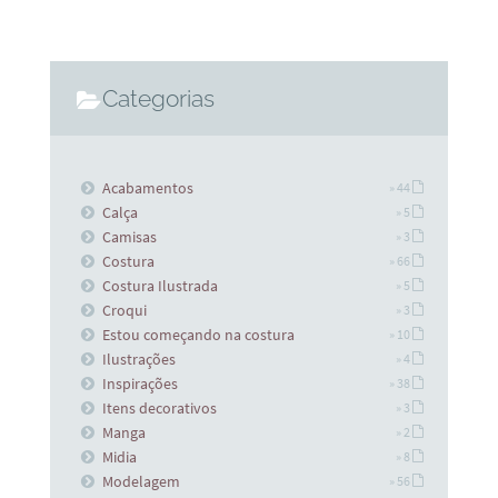
Categorias
Acabamentos
» 44
Calça
» 5
Camisas
» 3
Costura
» 66
Costura Ilustrada
» 5
Croqui
» 3
Estou começando na costura
» 10
Ilustrações
» 4
Inspirações
» 38
Itens decorativos
» 3
Manga
» 2
Midia
» 8
Modelagem
» 56