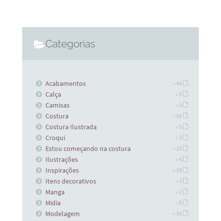
Categorias
Acabamentos
» 44
Calça
» 5
Camisas
» 3
Costura
» 66
Costura Ilustrada
» 5
Croqui
» 3
Estou começando na costura
» 10
Ilustrações
» 4
Inspirações
» 38
Itens decorativos
» 3
Manga
» 2
Midia
» 8
Modelagem
» 56