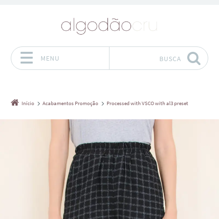
MENU
BUSCA
Pular para o conteúdo
Início
Acabamentos Promoção
Processed with VSCO with al3 preset