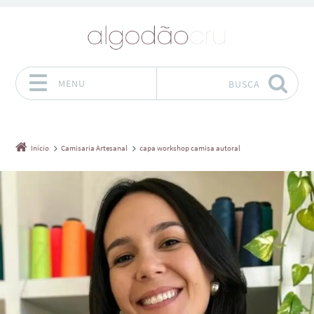
MENU
BUSCA
Pular para o conteúdo
Início
Camisaria Artesanal
capa workshop camisa autoral