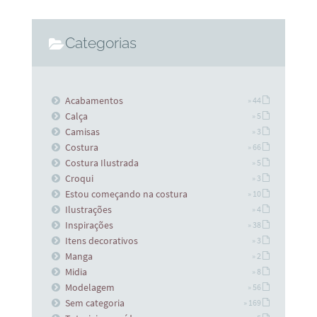
Categorias
Acabamentos
» 44
Calça
» 5
Camisas
» 3
Costura
» 66
Costura Ilustrada
» 5
Croqui
» 3
Estou começando na costura
» 10
Ilustrações
» 4
Inspirações
» 38
Itens decorativos
» 3
Manga
» 2
Midia
» 8
Modelagem
» 56
Sem categoria
» 169