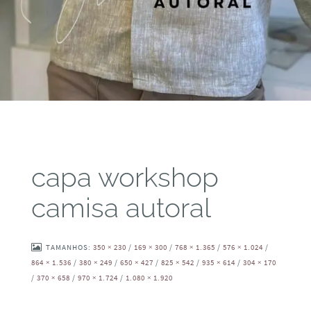
capa workshop
camisa autoral
TAMANHOS:
350 × 230
/
169 × 300
/
768 × 1.365
/
576 × 1.024
/
864 × 1.536
/
380 × 249
/
650 × 427
/
825 × 542
/
935 × 614
/
304 × 170
/
370 × 658
/
970 × 1.724
/
1.080 × 1.920