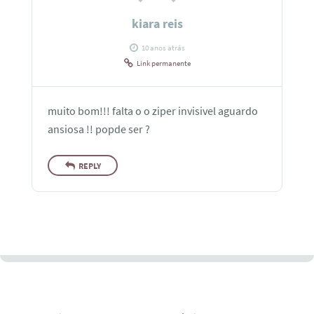
kiara reis
10 anos atrás
Link permanente
muito bom!!! falta o o ziper invisivel aguardo
ansiosa !! popde ser ?
REPLY