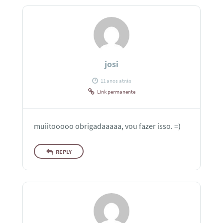
josi
11 anos atrás
Link permanente
muiitooooo obrigadaaaaa, vou fazer isso. =)
REPLY