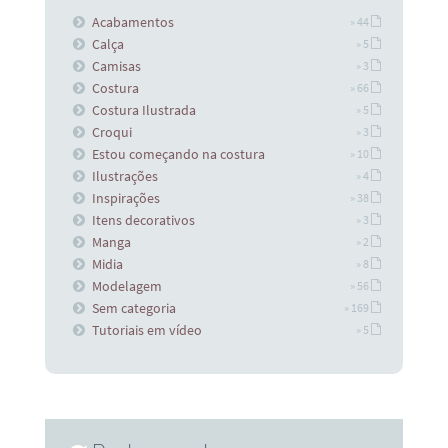
Acabamentos
» 44
Calça
» 5
Camisas
» 3
Costura
» 66
Costura Ilustrada
» 5
Croqui
» 3
Estou começando na costura
» 10
Ilustrações
» 4
Inspirações
» 38
Itens decorativos
» 3
Manga
» 2
Midia
» 8
Modelagem
» 56
Sem categoria
» 169
Tutoriais em vídeo
» 5