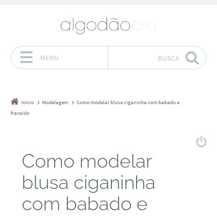
MENU
BUSCA
Pular para o conteúdo
Início
Modelagem
Como modelar blusa ciganinha com babado e
franzido
Como modelar
blusa ciganinha
com babado e