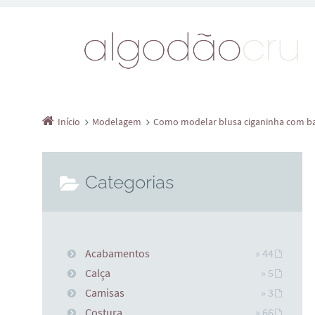
Início
Modelagem
Como modelar blusa ciganinha com ba
Categorias
Acabamentos
» 44
Calça
» 5
Camisas
» 3
Costura
» 66