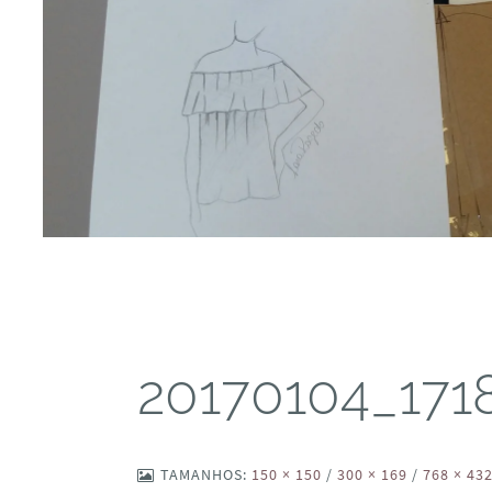
20170104_171
TAMANHOS:
150 × 150
/
300 × 169
/
768 × 43