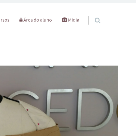
rsos
Área do aluno
Midia