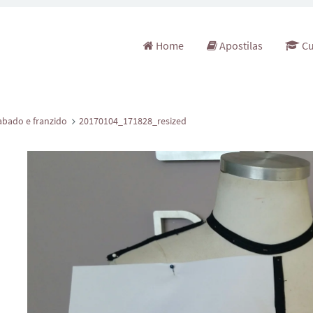
Pular para o conteúdo
Home
Apostilas
Cu
bado e franzido
20170104_171828_resized