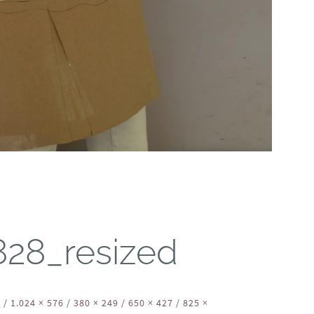
828_resized
2
/
1.024 × 576
/
380 × 249
/
650 × 427
/
825 ×