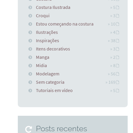
Costura Ilustrada
» 5
Croqui
» 3
Estou começando na costura
» 10
Ilustrações
» 4
Inspirações
» 38
Itens decorativos
» 3
Manga
» 2
Midia
» 8
Modelagem
» 56
Sem categoria
» 169
Tutoriais em vídeo
» 5
Posts recentes