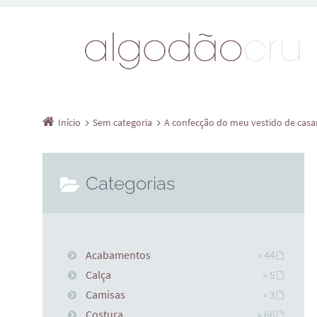
Início
Sem categoria
A confecção do meu vestido de casa
Categorias
Acabamentos
» 44
Calça
» 5
Camisas
» 3
Costura
» 66