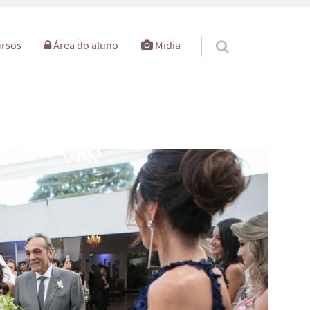
rsos
Área do aluno
Midia