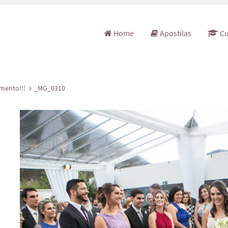
Pular para o conteúdo
Home
Apostilas
Cu
mento!!!
_MG_0310