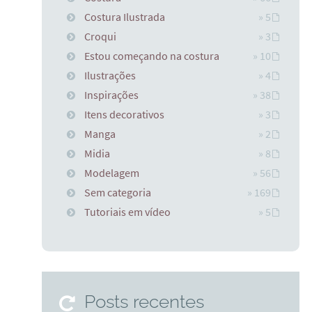
Costura Ilustrada
» 5
Croqui
» 3
Estou começando na costura
» 10
Ilustrações
» 4
Inspirações
» 38
Itens decorativos
» 3
Manga
» 2
Midia
» 8
Modelagem
» 56
Sem categoria
» 169
Tutoriais em vídeo
» 5
Posts recentes