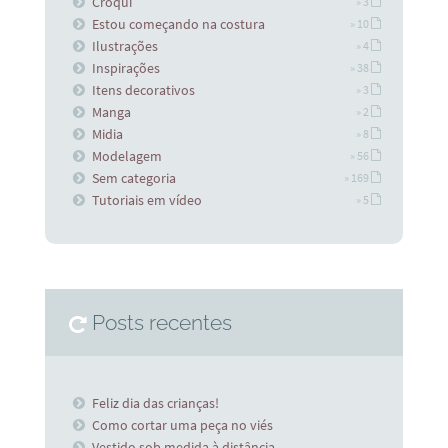
Croqui
» 3
Estou começando na costura
» 10
Ilustrações
» 4
Inspirações
» 38
Itens decorativos
» 3
Manga
» 2
Midia
» 8
Modelagem
» 56
Sem categoria
» 169
Tutoriais em vídeo
» 5
Posts recentes
Feliz dia das crianças!
Como cortar uma peça no viés
Vestido sob medida à distância